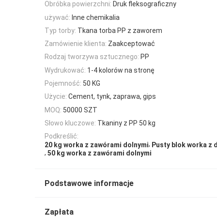
Obróbka powierzchni:
Druk fleksograficzny
używać:
Inne chemikalia
Typ torby:
Tkana torba PP z zaworem
Zamówienie klienta:
Zaakceptować
Rodzaj tworzywa sztucznego:
PP
Wydrukować:
1-4 kolorów na stronę
Pojemność:
50 KG
Użycie:
Cement, tynk, zaprawa, gips
MOQ:
50000 SZT
Słowo kluczowe:
Tkaniny z PP 50 kg
Podkreślić:
,
20 kg worka z zawórami dolnymi
Pusty blok worka z
,
50 kg worka z zawórami dolnymi
Podstawowe informacje
Zapłata