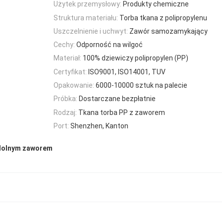
Użytek przemysłowy:
Produkty chemiczne
Struktura materiału:
Torba tkana z polipropylenu
Uszczelnienie i uchwyt:
Zawór samozamykający
Cechy:
Odporność na wilgoć
Materiał:
100% dziewiczy polipropylen (PP)
Certyfikat:
ISO9001, ISO14001, TUV
Opakowanie:
6000-10000 sztuk na palecie
Próbka:
Dostarczane bezpłatnie
Rodzaj:
Tkana torba PP z zaworem
Port:
Shenzhen, Kanton
 dolnym zaworem