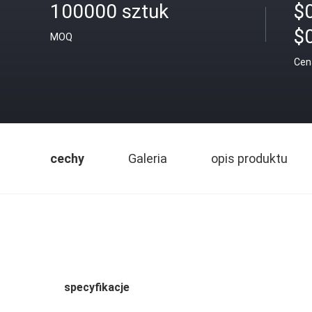
100000 sztuk
$0
$
MOQ
Cen
cechy
Galeria
opis produktu
specyfikacje