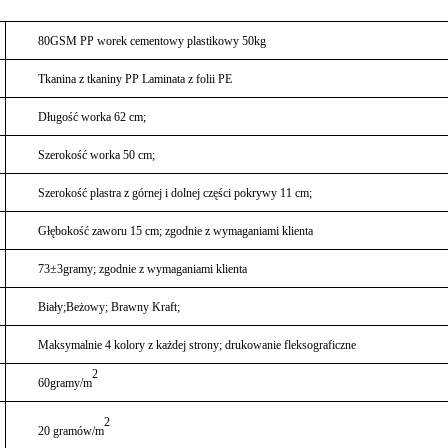
80GSM PP worek cementowy plastikowy 50kg
Tkanina z tkaniny PP Laminata z folii PE
Długość worka 62 cm;
Szerokość worka 50 cm;
Szerokość plastra z górnej i dolnej części pokrywy 11 cm
;
Głębokość zaworu 15 cm
; zgodnie z wymaganiami klienta
73±3
gramy
; zgodnie z wymaganiami klienta
Biały;
Beżowy; Brawny Kraft;
Maksymalnie 4 kolory z każdej strony; drukowanie fleksograficzne
2
60
gramy/m
2
20 gramów/m