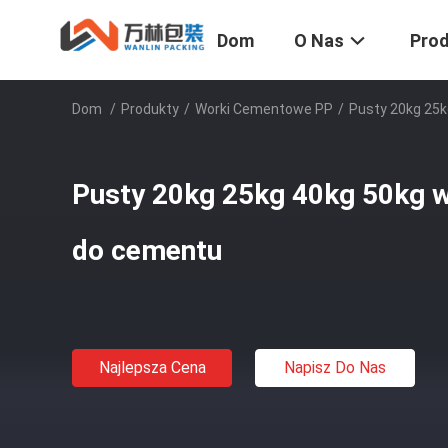
Dom
O Nas
Pro
Dom
/
Produkty
/
Worki Cementowe PP
/
Pusty 20kg 25
Pusty 20kg 25kg 40kg 50kg 
do cementu
Najlepsza Cena
Napisz Do Nas