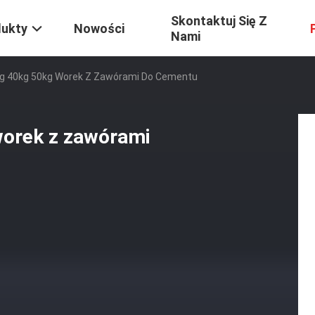
Skontaktuj Się Z
dukty
Nowości
Nami
kg 40kg 50kg Worek Z Zawórami Do Cementu
worek z zawórami