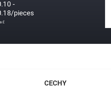
.10 -
0.18/pieces
a £
CECHY