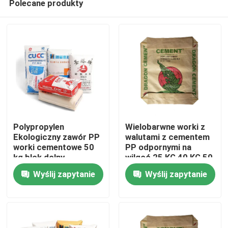
Polecane produkty
Polypropylen
Wielobarwne worki z
Ekologiczny zawór PP
walutami z cementem
worki cementowe 50
PP odpornymi na
kg blok dolny
wilgoć 25 KG 40 KG 50
Dom
opakowanie AD STAR
KG Opakowanie
Wyślij zapytanie
Wyślij zapytanie
Produkty
O nas