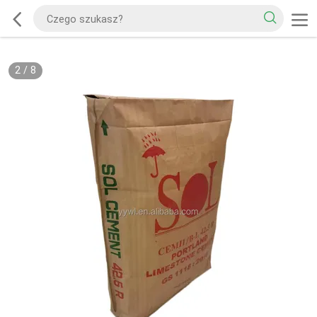
2
/
8