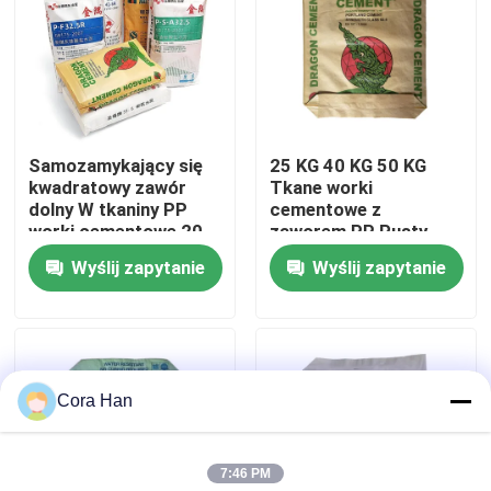
Wycieczka po fabryce
Kontrola jakości
Samozamykający się
25 KG 40 KG 50 KG
kwadratowy zawór
Tkane worki
Skontaktuj się z nami
dolny W tkaniny PP
cementowe z
worki cementowe 20
zaworem PP Pusty
kg 25 kg 40 kg 50 kg
worek Opakowania
Wyślij zapytanie
Wyślij zapytanie
Aktualności
Opakowania
przemysłowe do druku
przemysłowe
fleksograficznego
Poprosić o wycenę
Cora Han
Worki do pakowania cementu
7:46 PM
Worki cementowe PP