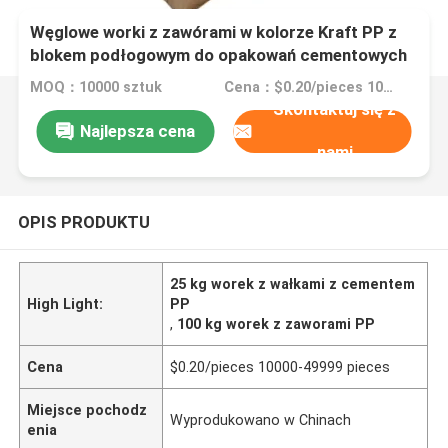
Węglowe worki z zawórami w kolorze Kraft PP z
blokem podłogowym do opakowań cementowych
MOQ：10000 sztuk
Cena：$0.20/pieces 10000-49999 pieces
Skontaktuj się z
Najlepsza cena
nami
OPIS PRODUKTU
25 kg worek z wałkami z cementem
High Light:
PP
,
100 kg worek z zaworami PP
Cena
$0.20/pieces 10000-49999 pieces
Miejsce pochodz
Wyprodukowano w Chinach
enia